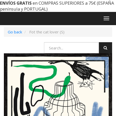
ENVÍOS GRATIS
en COMPRAS SUPERIORES a 75€ (ESPAÑA
península y PORTUGAL)
Togg
navig
Go back
Fot the cat lover (S)