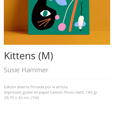
Kittens (M)
Susie Hammer
Edición abierta firmada por la artista.
Impresión giclée en papel Cannon Photo Matt, 180 gr.
29,70 x 42 cm. (TM)