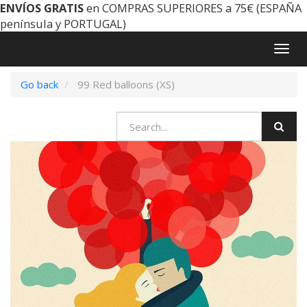
ENVÍOS GRATIS
en COMPRAS SUPERIORES a 75€ (ESPAÑA
península y PORTUGAL)
Togg
navig
Go back
99 Red balloons (XS)