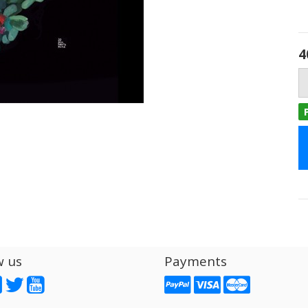
4
w us
Payments