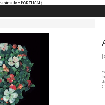
península y PORTUGAL)
J
Ed
I
d
3