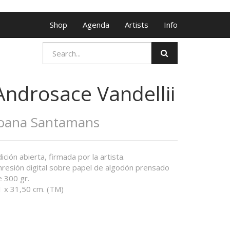
Shop
Agenda
Artists
Info
Androsace Vandellii
oana Santamans
ición abierta, firmada por la artista.
mresión digital sobre papel de algodón prensado
e 300 gr.
1 x 31,50 cm. (TM)