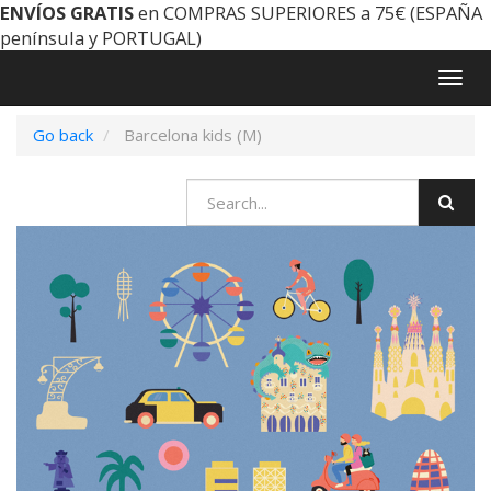
ENVÍOS GRATIS
en COMPRAS SUPERIORES a 75€ (ESPAÑA
península y PORTUGAL)
Togg
navig
Go back
Barcelona kids (M)