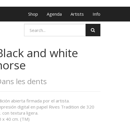
Shop
Agenda
Artists
Info
Black and white
horse
ans les dents
ición abierta firmada por el artista.
presión digital en papel Rives Tradition de 320
. con textura ligera.
0 x 40 cm. (TM)