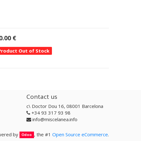
0.00
€
Product Out of Stock
Contact us
c\ Doctor Dou 16, 08001 Barcelona
+34 93 317 93 98
info@miscelanea.info
ered by
, the #1
Open Source eCommerce
.
Odoo