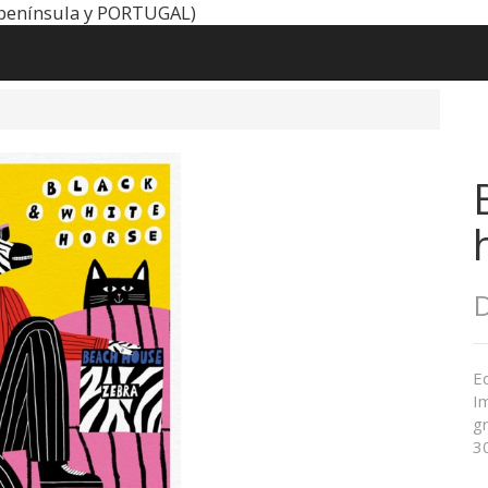
península y PORTUGAL)
D
Ed
Im
gr
3