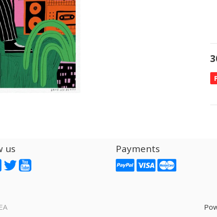
3
w us
Payments
EA
Pow