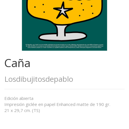
Caña
Losdibujitosdepablo
Edición abierta
Impresión giclée en papel Enhanced matte de 190 gr.
21 x 29,7 cm. (TS)