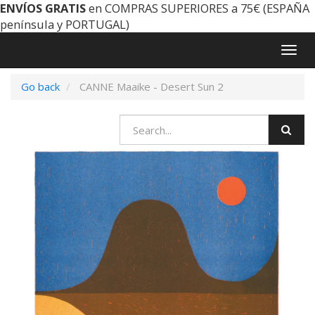
ENVÍOS GRATIS
en COMPRAS SUPERIORES a 75€ (ESPAÑA
península y PORTUGAL)
Togg
navig
Go back
CANNE Maaike - Desert Sun 2