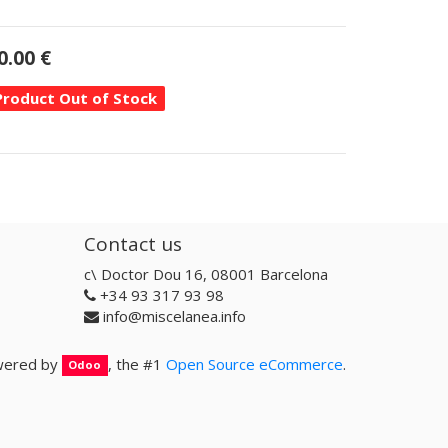
0.00
€
Product Out of Stock
Contact us
c\ Doctor Dou 16, 08001 Barcelona
+34 93 317 93 98
info@miscelanea.info
ered by
, the #1
Open Source eCommerce
.
Odoo