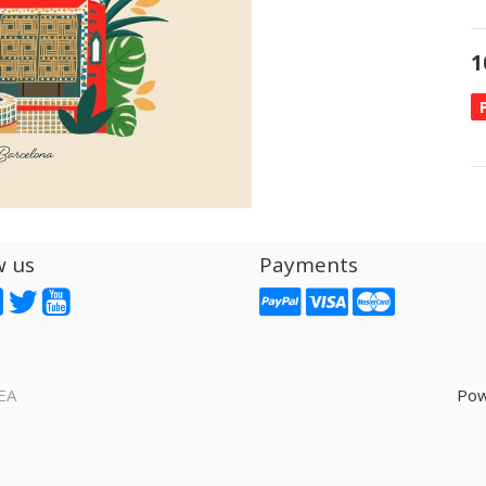
1
w us
Payments
EA
Pow