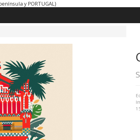
península y PORTUGAL)
Ed
Im
1