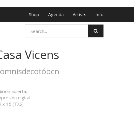
Shop
Agenda
Artists
Info
Casa Vicens
Somnisdecotóbcn
ición abierta.
presión digital.
5 x 15 (TXS)