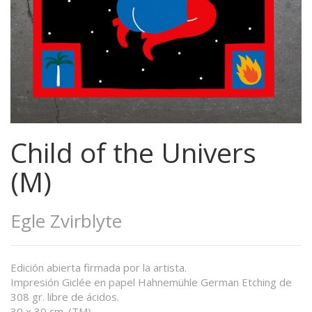
Child of the Univers
(M)
Egle Zvirblyte
Edición abierta firmada por la artista.
Impresión Giclée en papel Hahnemühle German Etching de
308 gr. libre de ácidos.
30 x 30 cm. (TM)