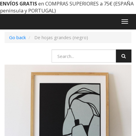
ENVÍOS GRATIS
en COMPRAS SUPERIORES a 75€ (ESPAÑA
península y PORTUGAL)
Togg
navig
Go back
De hojas grandes (negro)