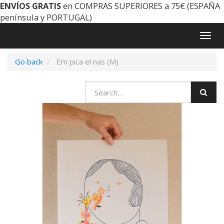
ENVÍOS GRATIS
en COMPRAS SUPERIORES a 75€ (ESPAÑA
península y PORTUGAL)
Togg
navig
Go back
Em pica el nas (M)