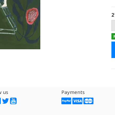
2
w us
Payments