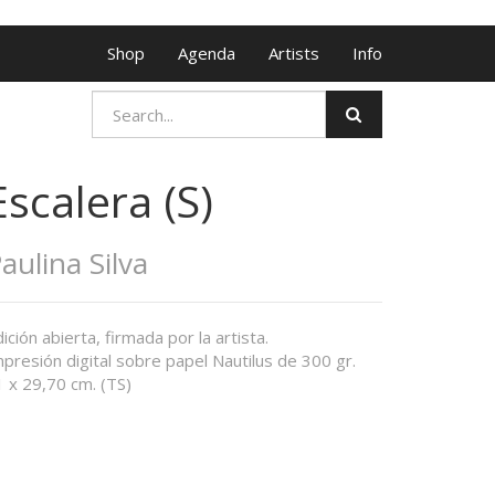
Shop
Agenda
Artists
Info
Escalera (S)
aulina Silva
ición abierta, firmada por la artista.
presión digital sobre papel Nautilus de 300 gr.
 x 29,70 cm. (TS)