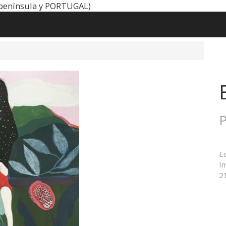
península y PORTUGAL)
P
Ed
Im
21