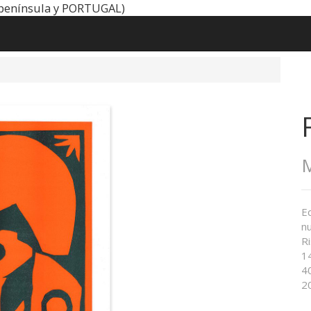
península y PORTUGAL)
M
Ed
nu
Ri
1
4
2