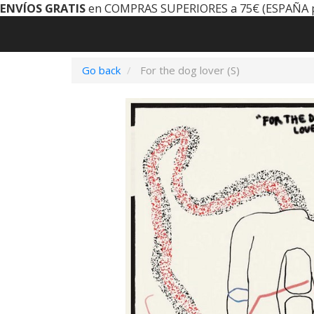
ENVÍOS GRATIS
en COMPRAS SUPERIORES a 75€ (ESPAÑA 
Go back
For the dog lover (S)