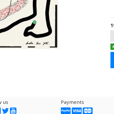
1
w us
Payments