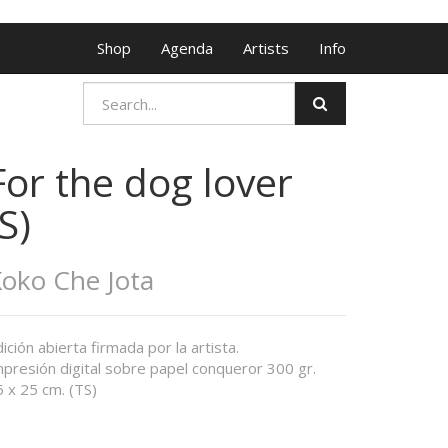
Shop
Agenda
Artists
Info
For the dog lover
(S)
oko Che Jota
ición abierta firmada por la artista.
mpresión digital sobre papel conqueror 300 gr.
 x 25 cm. (TS)