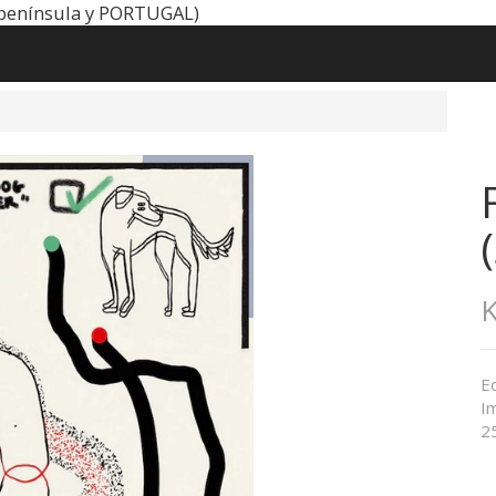
península y PORTUGAL)
K
Ed
I
25