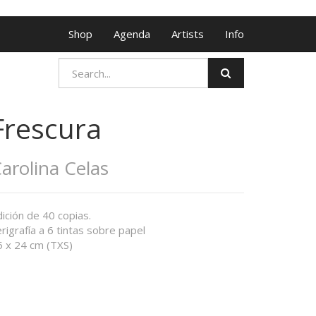
Shop
Agenda
Artists
Info
Frescura
arolina Celas
ición de 40 copias.
rigrafía a 6 tintas sobre papel
5 x 24 cm (TXS)