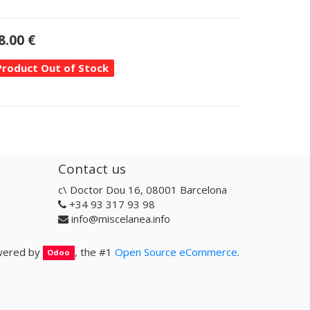
8.00
€
Product Out of Stock
Contact us
c\ Doctor Dou 16, 08001 Barcelona
+34 93 317 93 98
info@miscelanea.info
ered by
, the #1
Open Source eCommerce
.
Odoo