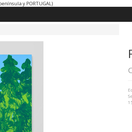
península y PORTUGAL)
C
Ed
Se
1