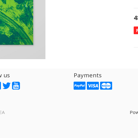
4
w us
Payments
EA
Pow