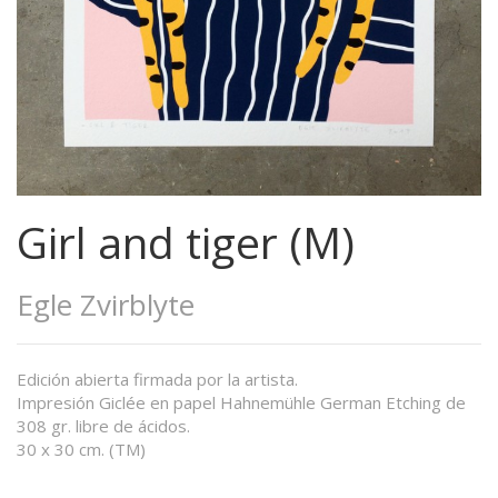
Girl and tiger (M)
Egle Zvirblyte
Edición abierta firmada por la artista.
Impresión Giclée en papel Hahnemühle German Etching de
308 gr. libre de ácidos.
30 x 30 cm. (TM)