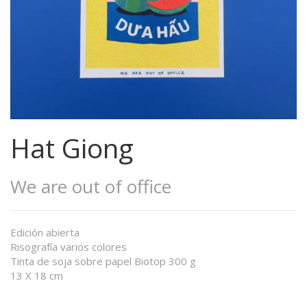
Hat Giong
We are out of office
Edición abierta
Risografía varios colores
Tinta de soja sobre papel Biotop 300 g
13 X 18 cm