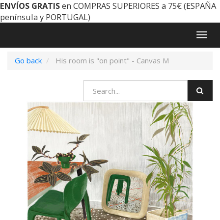
ENVÍOS GRATIS
en COMPRAS SUPERIORES a 75€ (ESPAÑA
península y PORTUGAL)
Togg
navig
Go back
His room is "on point" - Canvas M