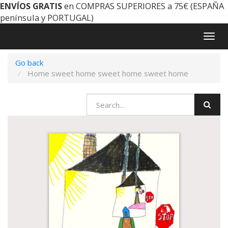
ENVÍOS GRATIS
en COMPRAS SUPERIORES a 75€ (ESPAÑA
península y PORTUGAL)
Togg
navig
Go back
Home sweet home sweet home sweet home