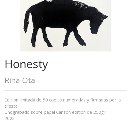
Honesty
Rina Ota
Edición limitada de 50 copias numeradas y firmadas por la
artista.
Linograbado sobre papel Canson edition de 250gr.
2023