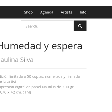
Shop
Agenda
Artists
Info
Humedad y espera
aulina Silva
ición limitada a 50 copias, numerada y firmada
r la artista.
presión digital en papel Nautilus de 300 gr.
9,70 x 42 cm. (TM)