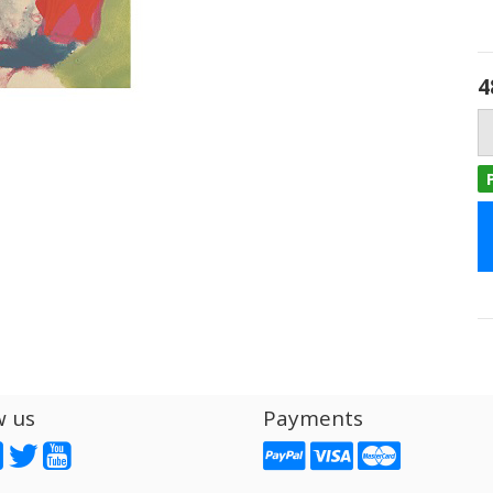
4
w us
Payments