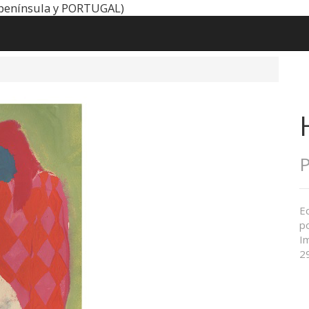
península y PORTUGAL)
P
Ed
po
Im
2