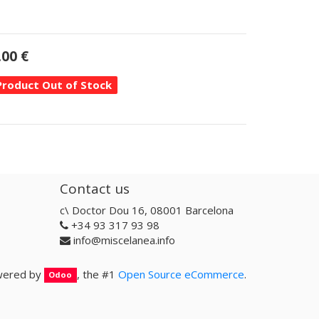
.00
€
Product Out of Stock
Contact us
c\ Doctor Dou 16, 08001 Barcelona
+34 93 317 93 98
info@miscelanea.info
ered by
, the #1
Open Source eCommerce
.
Odoo