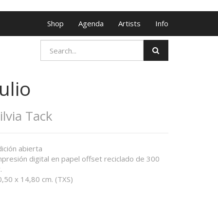
Shop
Agenda
Artists
Info
Julio
ilvia Tack
ición abierta
presión digital en papel offset reciclado de 300
.
0,50 x 14,80 cm. (TXS)