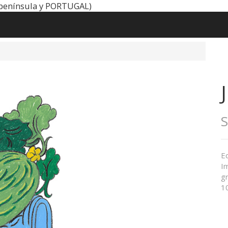
península y PORTUGAL)
S
Ed
Im
gr
1