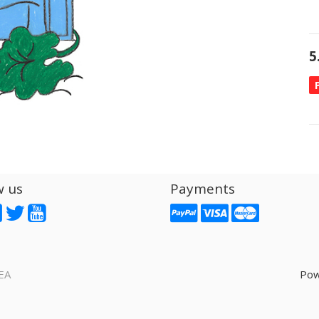
5
w us
Payments
EA
Pow