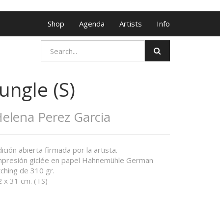
Shop
Agenda
Artists
Info
Jungle (S)
elena Perez Garcia
ición abierta firmada por la artista.
mpresión giclée en papel Hahnemühle German
ching de 310 gr.
 x 31 cm. (TS)