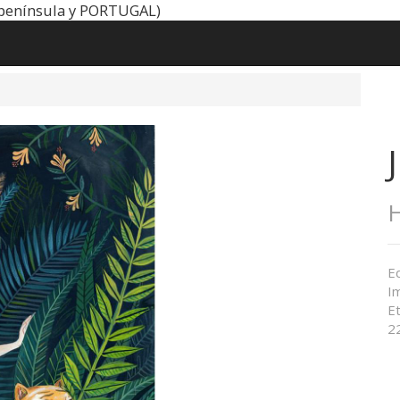
península y PORTUGAL)
H
Ed
I
Et
22