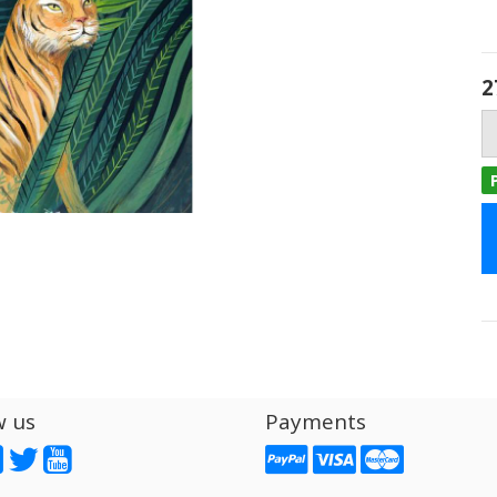
2
w us
Payments