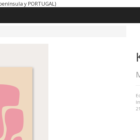
península y PORTUGAL)
M
Ed
Im
21