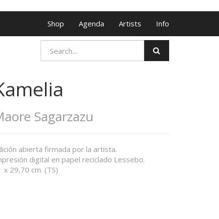
Shop
Agenda
Artists
Info
Kamelia
aore Sagarzazu
ición abierta firmada por la artista.
presión digital en papel reciclado Lessebo.
 x 29,70 cm. (TS)