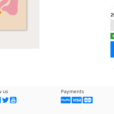
2
w us
Payments