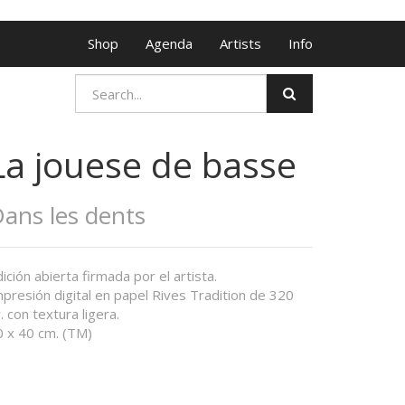
Shop
Agenda
Artists
Info
La jouese de basse
ans les dents
ición abierta firmada por el artista.
presión digital en papel Rives Tradition de 320
. con textura ligera.
0 x 40 cm. (TM)