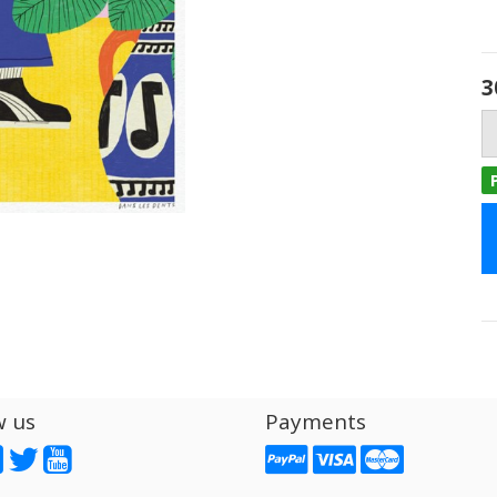
3
w us
Payments