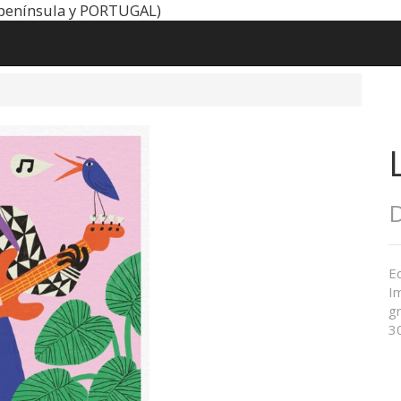
península y PORTUGAL)
D
Ed
Im
gr
3