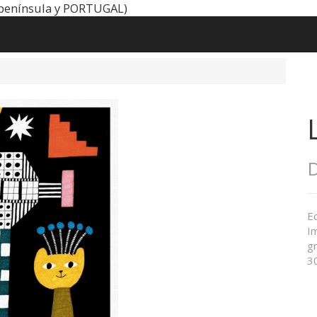
península y PORTUGAL)
D
Ed
Im
gr
3