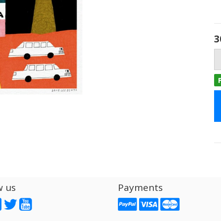
3
w us
Payments