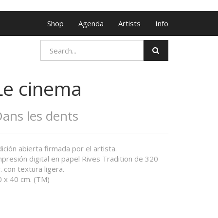
Shop
Agenda
Artists
Info
Le cinema
ans les dents
ición abierta firmada por el artista.
presión digital en papel Rives Tradition de 320
. con textura ligera.
0 x 40 cm. (TM)