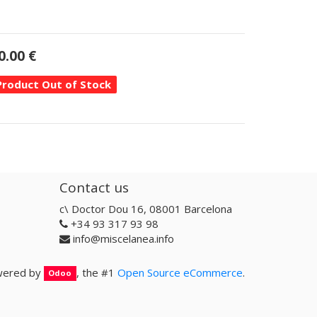
0.00
€
Product Out of Stock
Contact us
c\ Doctor Dou 16, 08001 Barcelona
+34 93 317 93 98
info@miscelanea.info
ered by
, the #1
Open Source eCommerce
.
Odoo