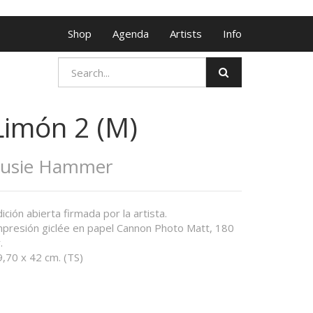
Shop
Agenda
Artists
Info
Limón 2 (M)
Susie Hammer
ición abierta firmada por la artista.
mpresión giclée en papel Cannon Photo Matt, 180
.
,70 x 42 cm. (TS)