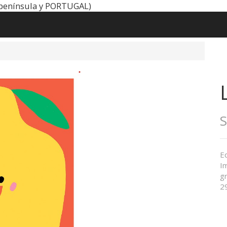
península y PORTUGAL)
Ed
I
gr
29