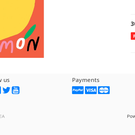
3
w us
Payments
EA
Pow