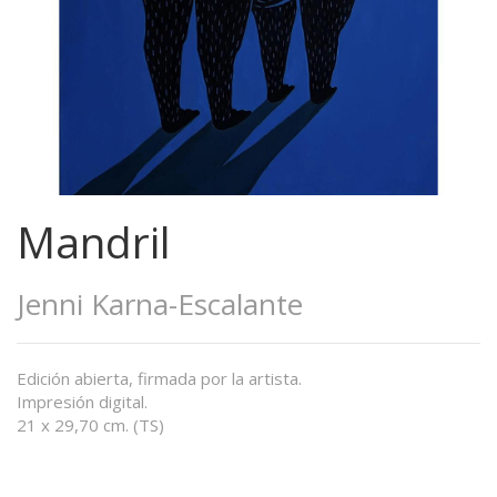
Mandril
Jenni Karna-Escalante
Edición abierta, firmada por la artista.
Impresión digital.
21 x 29,70 cm. (TS)