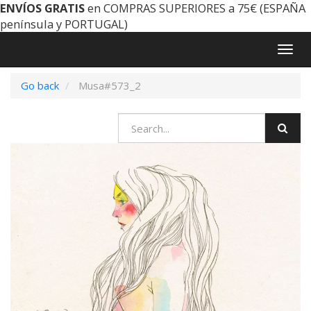
ENVÍOS GRATIS
en COMPRAS SUPERIORES a 75€ (ESPAÑA
península y PORTUGAL)
Togg
navig
Go back
Musa#573_2