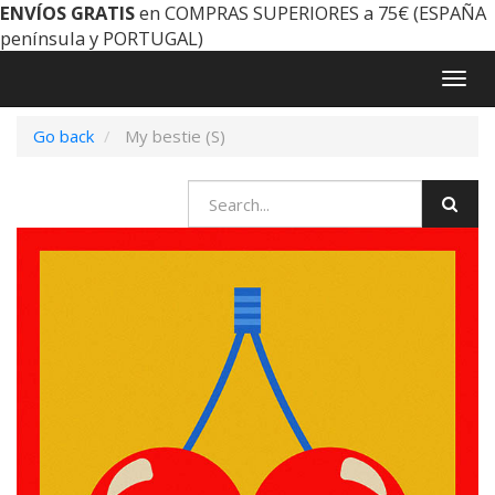
ENVÍOS GRATIS
en COMPRAS SUPERIORES a 75€ (ESPAÑA
península y PORTUGAL)
Togg
navig
Go back
My bestie (S)