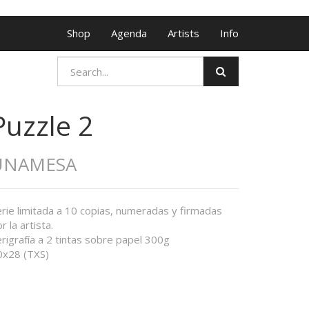
Shop
Agenda
Artists
Info
Puzzle 2
UNAMESA
rie limitada a 10 copias, numeradas y firmadas
r la artista.
rigrafía a 2 tintas sobre papel 300g
0x28 (TXS)