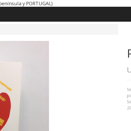
península y PORTUGAL)
Se
po
Se
2