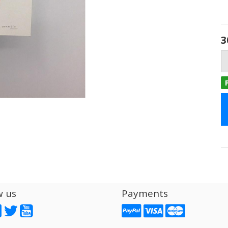
3
w us
Payments