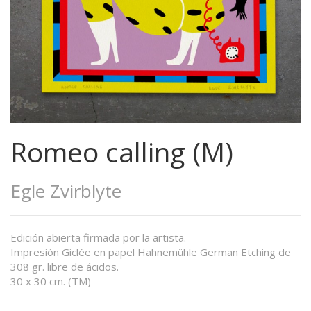
Romeo calling (M)
Egle Zvirblyte
Edición abierta firmada por la artista.
Impresión Giclée en papel Hahnemühle German Etching de
308 gr. libre de ácidos.
30 x 30 cm. (TM)