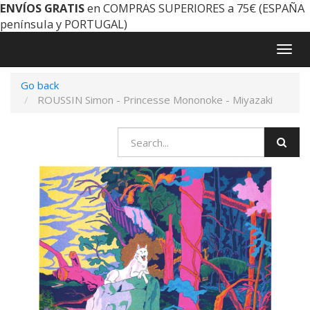
ENVÍOS GRATIS
en COMPRAS SUPERIORES a 75€ (ESPAÑA
península y PORTUGAL)
Togg
navig
Go back
ROUSSIN Simon - Princesse Mononoke - Miyazaki