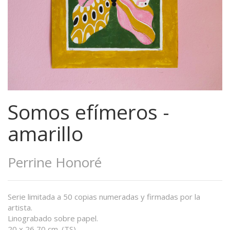
Somos efímeros -
amarillo
Perrine Honoré
Serie limitada a 50 copias numeradas y firmadas por la
artista.
Linograbado sobre papel.
20 x 26,70 cm. (TS)