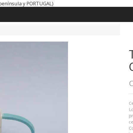
península y PORTUGAL)
O
C
Lo
pr
ce
C