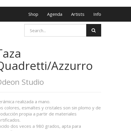
Shop
Agenda
Artists
Info
Taza
Quadretti/Azzurro
deon Studio
erámica realizada a mano.
s colores, esmaltes y cristales son sin plomo y de
oducción propia a partir de materiales
rtificados.
ocido dos veces a 980 grados, apta para