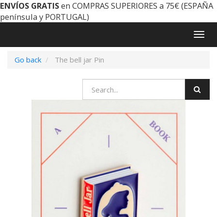
ENVÍOS GRATIS
en COMPRAS SUPERIORES a 75€ (ESPAÑA
península y PORTUGAL)
Togg
navig
Go back
The bell jar Pin