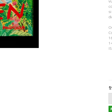
v
c
si
di
O
Co
1
1
I
1