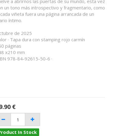
uelve a abrirnos las puertas de su mundo, esta vez
on un tono más introspectivo y fragmentario, como
 cada viñeta fuera una página arrancada de un
ario íntimo.
ctubre de 2025
lor · Tapa dura con stamping rojo carmín
60 páginas
48 x210 mm
SBN 978-84-92615-50-6 ·
9.90
€
Product In Stock