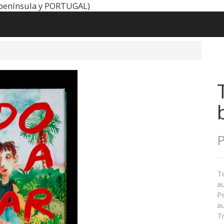
península y PORTUGAL)
P
To
a
P
a
Tr