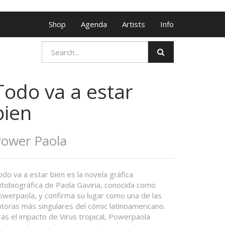
Shop
Agenda
Artists
Info
Todo va a estar
bien
ower Paola
do va a estar bien es la novela gráfica
utobiográfica de Paola Gaviria, conocida como
owerpaola, y confirma su lugar como una de las
utoras más singulares del cómic latinoamericano.
as el impacto de Virus tropical, Powerpaola