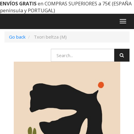
ENVÍOS GRATIS
en COMPRAS SUPERIORES a 75€ (ESPAÑA
península y PORTUGAL)
Togg
navig
Go back
Txori beltza (M)