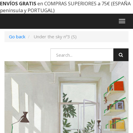
ENVÍOS GRATIS
en COMPRAS SUPERIORES a 75€ (ESPAÑA
península y PORTUGAL)
Togg
navig
Go back
Under the sky nº3 (S)