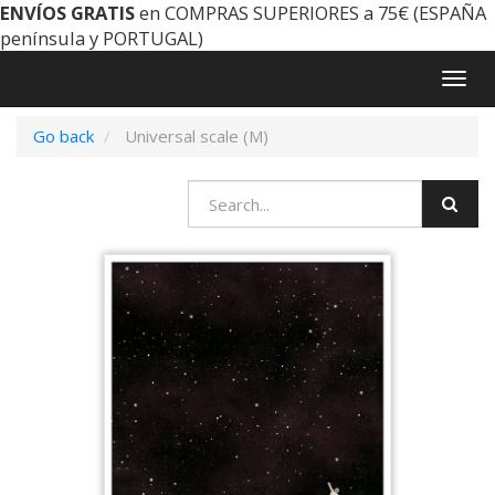
ENVÍOS GRATIS
en COMPRAS SUPERIORES a 75€ (ESPAÑA
península y PORTUGAL)
Togg
navig
Go back
Universal scale (M)