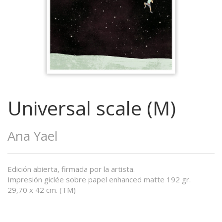
Universal scale (M)
Ana Yael
Edición abierta, firmada por la artista.
Impresión giclée sobre papel enhanced matte 192 gr.
29,70 x 42 cm. (TM)