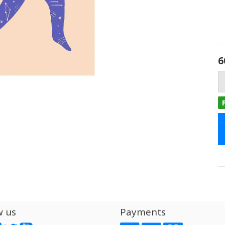
6
w us
Payments