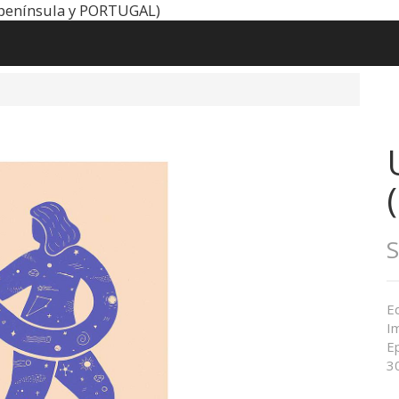
península y PORTUGAL)
Ed
I
E
3