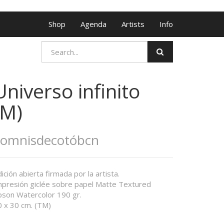
Shop
Agenda
Artists
Info
Universo infinito
(M)
Somnisdecotóbcn
ición abierta firmada por la artista.
mpresión giclée sobre papel Matte Textured
pson Watercolor 190 gr.
0 x 30 cm. (TM)