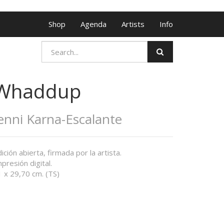
Shop
Agenda
Artists
Info
Whaddup
enni Karna-Escalante
ición abierta, firmada por la artista.
presión digital.
 x 29,70 cm. (TS)