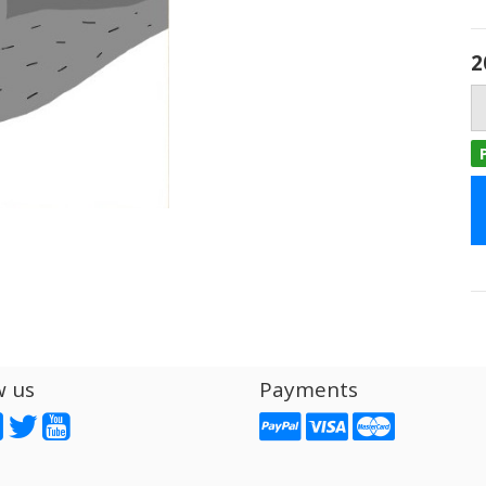
2
w us
Payments