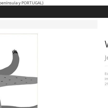
península y PORTUGAL)
J
Ed
Im
21