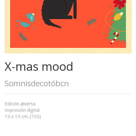
X-mas mood
Somnisdecotóbcn
Edición abierta.
Impresión digital.
15 x 15 cm. (TXS)