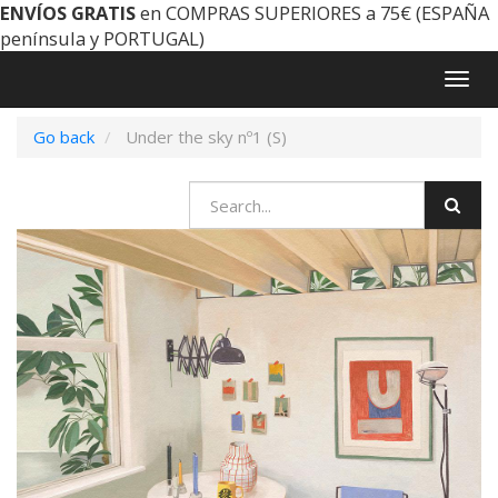
ENVÍOS GRATIS
en COMPRAS SUPERIORES a 75€ (ESPAÑA
península y PORTUGAL)
Togg
navig
Go back
Under the sky nº1 (S)