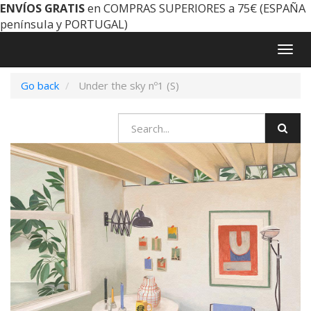
ENVÍOS GRATIS
en COMPRAS SUPERIORES a 75€ (ESPAÑA
península y PORTUGAL)
Togg
navig
Go back
Under the sky nº1 (S)