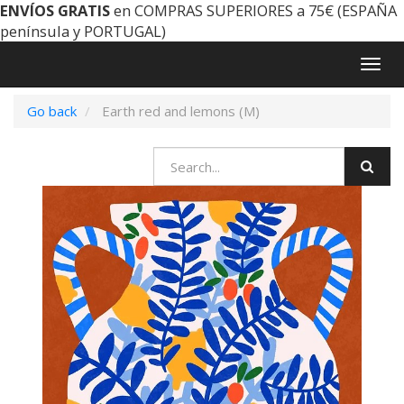
ENVÍOS GRATIS
en COMPRAS SUPERIORES a 75€ (ESPAÑA
península y PORTUGAL)
Togg
navig
Go back
Earth red and lemons (M)